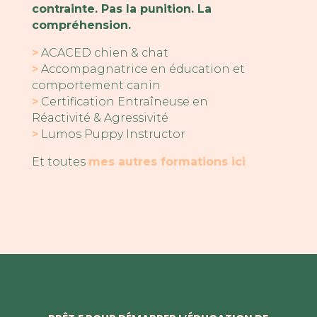
contrainte. Pas la punition. La
compréhension.
>
ACACED chien & chat
>
Accompagnatrice en éducation et
comportement canin
>
Certification Entraîneuse en
Réactivité & Agressivité
>
Lumos Puppy Instructor
Et toutes
mes autres formations ici