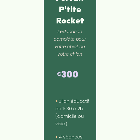
P'tite
Rocket
L'éducation
complète pour
votre chiot ou
votre chien
300
€
>
Bilan éducatif
de 1h30 à 2h
(domicile ou
visio)
>
4 séances